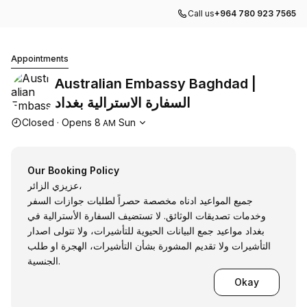
Call us
+964 780 923 7565
Australian Embassy Baghdad | السفارة الاسترالية بغداد
Appointments
Australian Embassy Baghdad |
السفارة الاسترالية بغداد
Opening hours
Closed
·
Opens
8
Sun
AM
Our Booking Policy
عزيزي الزائر،
جميع المواعيد ادناه مخصصة حصراً لطلبات جوازات السفر
وخدمات تصديقات الوثائق. لا تستضيف السفارة الأسترالية في
بغداد مواعيد جمع البيانات الحيوية للتأشيرات، ولا تتولى اصدار
التأشيرات ولا تقديم المشورة بشأن التأشيرات، الهجرة او طلب
الجنسية.
Okay